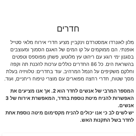
חדרים
מלון לאונרדו אמסטרדם וינקביין מציע חדרי אירוח מלאי סטייל
אופנתי. הם ממוקמים על קו המים של האגם הסמוך ומעוצבים
בסגנון ימי רוגע עם ריהוט עץ מלוטש, פשתן מפוספס וטפטים
בהשראת הים. כל 86 החדרים כוללים ערכות להכנת תה וקפה
וחלקם משקיפים על הנמל המרהיב. עוד בחדרים: טלוויזיה בעלת
מסך שטוח, חדרי רחצה מפוארים עם מוצרי טיפוח ריחניים, ועוד.
המספר
המרבי
של
אנשים
לחדר
הוא
2.
אך
אנו
מציעים
את
האפשרות
להניח
מיטת
נוספת
בחדר
,
המאפשרת
אירוח
של
3
אנשים
.
יש
לשים
לב
כי
אנו
יכולים
להניח
מקסימום
מיטה
נוספת
אחת
לחדר
בשל
התקנות
האש
.