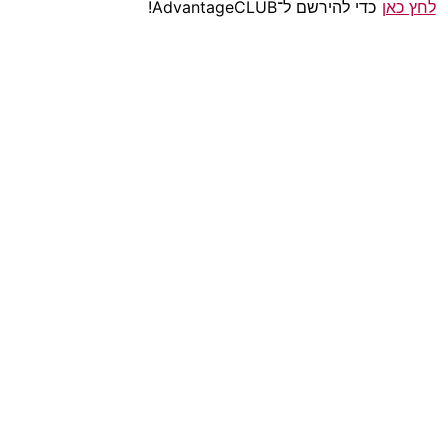
לחץ כאן
כדי להירשם ל־AdvantageCLUB!