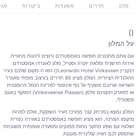
מלון
חדרים
מסעדות
ביקורות
פגי
()
על המלון
אם אתם מתכננים חופשה באמסטרדם ורוצים ליהנות מחוויית
אירוח חדשנית ומלאת יוקרה וסטייל, מלון לאונרדו אמסטרדם
וינקביין
Leonardo Hotel Vinkeveen
)
) הוא ה-מקום שלכם בעיר
ההולנדית הציורית. המלון מציע 86 חדרים בעיצוב מופתי ומעורר
השראה שרובם משקיף על נוף אינסופי למרינת הנמל הרומנטית
או לפארק וינקווינס פלסן (
Vinkeveense Plassen
) המוקף באגם
פסטורלי.
המלון נמצא במרחק קצר ממרכז העיר השוקקת, אולם למרות
מיקומו המרכזי, הוא מציע חופשה באמסטרדם באווירה כפרית
ושלווה עם שפע מתקני נוחות מפנקים ומסעדה אופנתית משובחת
שתספק לכם חוויה קולינרית מענגת.