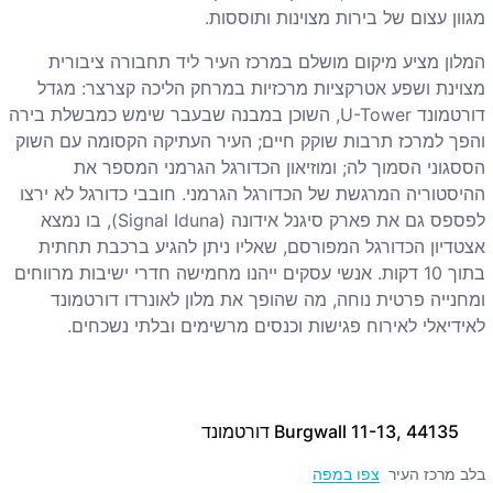
מגוון עצום של בירות מצוינות ותוססות.
המלון מציע מיקום מושלם במרכז העיר ליד תחבורה ציבורית
מצוינת ושפע אטרקציות מרכזיות במרחק הליכה קצרצר: מגדל
דורטמונד
U-Tower
, השוכן במבנה שבעבר שימש כמבשלת בירה
והפך למרכז תרבות שוקק חיים; העיר העתיקה הקסומה עם השוק
הססגוני הסמוך לה; ומוזיאון הכדורגל הגרמני המספר את
ההיסטוריה המרגשת של הכדורגל הגרמני. חובבי כדורגל לא ירצו
לפספס גם את פארק סיגנל אידונה (
Signal Iduna
), בו נמצא
אצטדיון הכדורגל המפורסם, שאליו ניתן להגיע ברכבת תחתית
בתוך 10 דקות. אנשי עסקים ייהנו מחמישה חדרי ישיבות מרווחים
ומחנייה פרטית נוחה, מה שהופך את מלון לאונרדו דורטמונד
לאידיאלי לאירוח פגישות וכנסים מרשימים ובלתי נשכחים.
Burgwall 11-13, 44135 דורטמונד
בלב מרכז העיר
צפו במפה