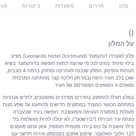
מלון
חדרים
מסעדות
ביקורות
פגי
()
על המלון
מלון לאונרדו דורטמונד (
Leonardo Hotel Dortmund
) מציע
בילוי מיוחד במינו לכל מי שרוצה לחוות חופשה בדורטמונד בשיא
הנוחות והפינוק. המלון שנבנה לאחרונה ומחזיק ברמת 4 כוכבים,
שוכן בלב העיר היפה ובמרחק הליכה קצר מהתחנה המרכזית
ומאולם ה המופעים המפורסם של העיר.
במלון תוכלו להתפנק בחדרים מודרניים ומסוגננים, לחדש אנרגיות
במתחם הכושר המצויד במתקנים חדישים ולהתענג על שפע מנות
מעולות במסעדה הנעימה והמעוצבת. חופשה בעיר שבעברה
כונתה עיר הבירות ("בירשטט"), לא יכולה להיות מושלמת בלי
בילוי משובח על כוס בירה מקומית תוססת, וכאן אתם מוזמנים
לבר הלובי האלגנטי, שיפנק אתכם בקונספט אירוח חדשני עם