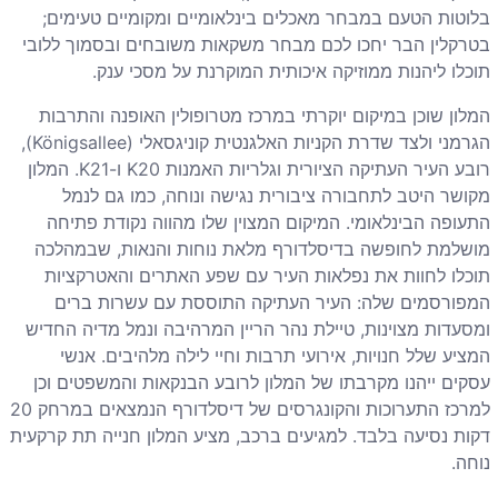
בלוטות הטעם במבחר מאכלים בינלאומיים ומקומיים טעימים;
בטרקלין הבר יחכו לכם מבחר משקאות משובחים ובסמוך ללובי
תוכלו ליהנות ממוזיקה איכותית המוקרנת על מסכי ענק.
המלון שוכן במיקום יוקרתי במרכז מטרופולין האופנה והתרבות
הגרמני ולצד שדרת הקניות האלגנטית קוניגסאלי (
Königsallee
),
רובע העיר העתיקה הציורית וגלריות האמנות
K20
ו-
K21
. המלון
מקושר היטב לתחבורה ציבורית נגישה ונוחה, כמו גם לנמל
התעופה הבינלאומי. המיקום המצוין שלו מהווה נקודת פתיחה
מושלמת לחופשה בדיסלדורף מלאת נוחות והנאות, שבמהלכה
תוכלו לחוות את נפלאות העיר עם שפע האתרים והאטרקציות
המפורסמים שלה: העיר העתיקה התוססת עם עשרות ברים
ומסעדות מצוינות, טיילת נהר הריין המרהיבה ונמל מדיה החדיש
המציע שלל חנויות, אירועי תרבות וחיי לילה מלהיבים. אנשי
עסקים ייהנו מקרבתו של המלון לרובע הבנקאות והמשפטים וכן
למרכז התערוכות והקונגרסים של דיסלדורף הנמצאים במרחק 20
דקות נסיעה בלבד. למגיעים ברכב, מציע המלון חנייה תת קרקעית
נוחה.