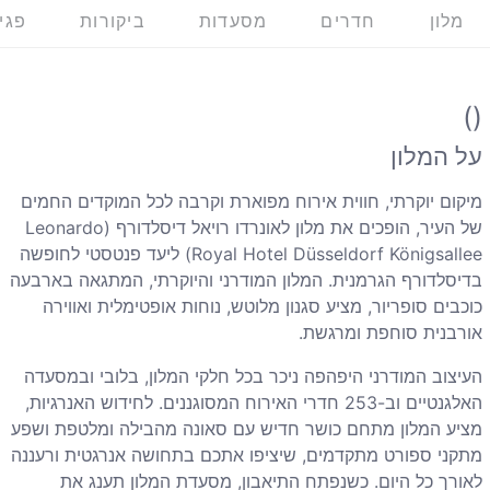
מלון
חדרים
מסעדות
ביקורות
פגי
()
על המלון
מיקום יוקרתי, חווית אירוח מפוארת וקרבה לכל המוקדים החמים
של העיר, הופכים את מלון לאונרדו רויאל דיסלדורף (
Leonardo
Royal Hotel Düsseldorf Königsallee
) ליעד פנטסטי לחופשה
בדיסלדורף הגרמנית. המלון המודרני והיוקרתי, המתגאה בארבעה
כוכבים סופריור, מציע סגנון מלוטש, נוחות אופטימלית ואווירה
אורבנית סוחפת ומרגשת.
העיצוב המודרני היפהפה ניכר בכל חלקי המלון, בלובי ובמסעדה
האלגנטיים וב-253 חדרי האירוח המסוגננים. לחידוש האנרגיות,
מציע המלון מתחם כושר חדיש עם סאונה מהבילה ומלטפת ושפע
מתקני ספורט מתקדמים, שיציפו אתכם בתחושה אנרגטית ורעננה
לאורך כל היום. כשנפתח התיאבון, מסעדת המלון תענג את