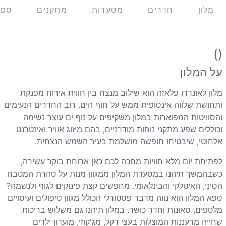
מלון
חדרים
מסעדות
מתקנים
ספא
()
על המלון
מלון לאונרדו פלאזה הוא שילוב מנצח בין חווית אירוח מפנקת
ותחושת שלווה אינסופית ממש על חוף הים. רוב החדרים הנעימים
והסוויטות המפוארות במלון משקיפים על נוף ים עוצר נשימה
וכוללים שפע מתקני נוחות מודרניים, בהם מיזוג אוויר ואינטרנט
אלחוטי, שיבטיחו חופשה מושלמת בעיר השמש הנצחית.
לפתיחת יום מלא חוויות מחכה לכם כאן ארוחת בוקר עשירה,
כשבהמשך תיהנו במסעדת המלון ממגוון מנות על טהרת המטבח
הסיני, האיטלקי והבינלאומי. מחפשים קצת פינוקים לגוף ולנשמה?
ספא המלון הוא נווה מדבר פסטורלי הכולל מגוון טיפולים ועיסויים
מלטפים, סאונות וחדר כושר. במלון תיהנו גם משלוש בריכות
שחייה מרעננות המוצלות בעצי דקל, מג'קוזי, מועדון ילדים