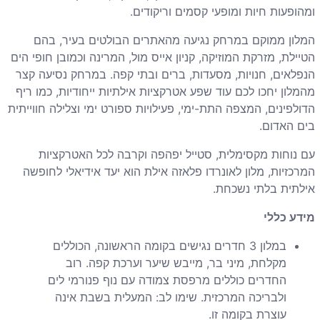
ומהופעות חיות ומופעי קסמים וריקודים.
המלון ממוקם במרחק נגיעה מהאתרים הבולטים בעיר, בהם
הטיילת, מזרקת המוזיקה, קניון אייס מול, המרינה וכמובן חופי הים
הנפלאים, חנויות, מסעדות, ברים ובתי קפה. במרחק נסיעה קצר
מהמלון יחכו לכם עוד שפע אטרקציות אילתיות ייחודיות, כמו ריף
הדולפינים, המצפה התת-ימי, פעילויות ספורט ימי וצלילה חווייתית
בים האדום.
עם נוחות מקסימלית, סטייל יפהפה וקרבה לכל האטרקציות
המרכזיות, מלון לאונרדו פלאזה אילת הוא יעד אידיאלי לחופשה
אילתית בלתי נשכחת.
מידע כללי
במלון 3 חדרים נגישים בקומה הראשונה, הכוללים
מקלחת, מיני בר, מייבש שיער וערכת קפה. רוב
החדרים כוללים מרפסת צמודה עם נוף פנורמי לים
ולבריכה המרכזית. שימו לב: המעלית בשבת אינה
עוצרת בקומה זו.