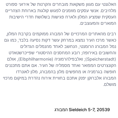
האלגנטי עם מגוון משקאות מובחרים והקרנות של אירועי ספורט
מלהיבים. אנשי עסקים מוזמנים לפגוש קולגות בארוחת הצהריים
העסקית שמציע המלון ולארח פגישות בשלושת חדרי הישיבות
המוארים והמעוצבים.
רבים מהאתרים המרכזיים של המבורג ממוקמים בקרבת המלון,
כאשר מרכז העיר נמצא במרחק עשר דקות נסיעה בלבד, כמו גם
נמל המבורג הרומנטי, הנחשב לאחד מהנמלים הגדולים
והחשובים באירופה; רובע המחסנים ההיסטורי שפייכרשטאדט
(
Speicherstadt
); ואלבפילהרמוניה
(Elbphilharmonie)
, אולם
הקונצרטים המפואר ואחד מסמליה של העיר. אם אתם מתכננים
חופשה בגרמניה או מחפשים מלון בהמבורג, מלון לאונרדו
המבורג אלברוקן יפנק אתכם בחוויית אירוח נהדרת במיקום מרכזי
מושלם.
Sieldeich 5-7, 20539 המבורג