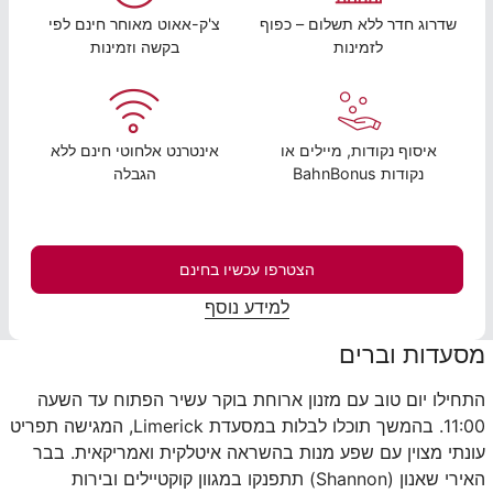
שדרוג חדר ללא תשלום – כפוף
צ'ק-אאוט מאוחר חינם לפי
לזמינות
בקשה וזמינות
איסוף נקודות, מיילים או
אינטרנט אלחוטי חינם ללא
נקודות BahnBonus
הגבלה
הצטרפו עכשיו בחינם
למידע נוסף
מסעדות וברים
התחילו יום טוב עם מזנון ארוחת בוקר עשיר הפתוח עד השעה
11:00. בהמשך תוכלו לבלות במסעדת
Limerick
, המגישה תפריט
עונתי מצוין עם שפע מנות בהשראה איטלקית ואמריקאית. בבר
האירי שאנון (
Shannon
) תתפנקו במגוון קוקטיילים ובירות