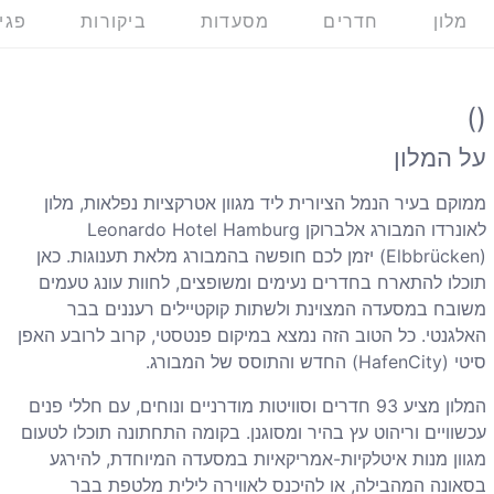
מלון
חדרים
מסעדות
ביקורות
פגי
()
על המלון
ממוקם בעיר הנמל הציורית ליד מגוון אטרקציות נפלאות, מלון
לאונרדו המבורג אלברוקן
Leonardo Hotel Hamburg
Elbbrücken)
) יזמן לכם חופשה בהמבורג מלאת תענוגות. כאן
תוכלו להתארח בחדרים נעימים ומשופצים, לחוות עונג טעמים
משובח במסעדה המצוינת ולשתות קוקטיילים רעננים בבר
האלגנטי. כל הטוב הזה נמצא במיקום פנטסטי, קרוב לרובע האפן
סיטי (
HafenCity
) החדש והתוסס של המבורג.
המלון מציע 93 חדרים וסוויטות מודרניים ונוחים, עם חללי פנים
עכשוויים וריהוט עץ בהיר ומסוגנן. בקומה התחתונה תוכלו לטעום
מגוון מנות איטלקיות-אמריקאיות במסעדה המיוחדת, להירגע
בסאונה המהבילה, או להיכנס לאווירה לילית מלטפת בבר