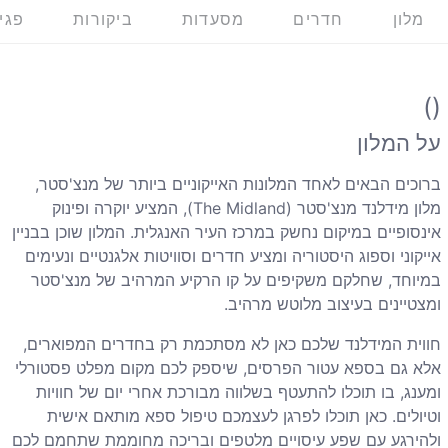
מלון
חדרים
מסעדות
ביקורות
פגי
()
על המלון
ברוכים הבאים לאחד המלונות האייקוניים ביותר של מנצ'סטר,
מלון מידלנד מנצ'סטר (
The Midland
), המציע יוקרה ופינוק
אינסופיים במיקום נחשק במרכז העיר האנגלית. המלון שוכן בבניין
אייקוני וספוג היסטוריה ומציע חדרים וסוויטות אלגנטיים ונעימים
במיוחד, שחלקם משקיפים על קו הרקיע המרהיב של מנצ'סטר
ומצטיינים בעיצוב מלוטש מרהיב.
חווית המידלנד שלכם כאן לא מסתכמת רק בחדרים המפוארים,
אלא גם בספא עטור הפרסים, שיספק לכם מקום מפלט פסטורלי
ומענג, בו תוכלו להתעטף בשלווה מבורכת אחרי יום של חוויות
וטיולים. כאן תוכלו לפרגן לעצמכם טיפול ספא מותאם אישית
ולהירגע עם שפע עיסויים מלטפים ובריכה מחוממת שתחמם לכם