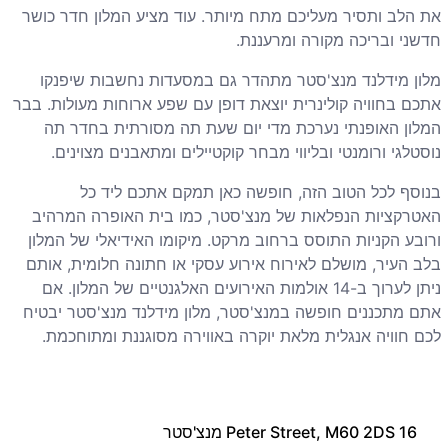
את הלב ותסיר מעליכם מתח מיותר. עוד מציע המלון חדר כושר
חדשני ובריכה מקורה ומרעננת.
מלון מידלנד מנצ'סטר מתהדר גם במסעדות נחשבות שיפנקו
אתכם בחוויה קולינרית יוצאת דופן עם שפע ארוחות מעולות. בבר
המלון האופנתי נערכת מדי יום שעת תה מסורתית בחדר תה
נוסטלגי ורומנטי ובליווי מבחר קוקטיילים ומתאבנים מצוינים.
בנוסף לכל הטוב הזה, חופשה כאן תמקם אתכם ליד כל
האטרקציות הנפלאות של מנצ'סטר, כמו בית האופרה המרהיב
ורובע הקניות התוסס ברחוב מרקט. מיקומו האידיאלי של המלון
בלב העיר, מושלם לאירוח אירוע עסקי או חתונה חלומית, אותם
ניתן לערוך ב-14 אולמות האירועים האלגנטיים של המלון. אם
אתם מתכננים חופשה במנצ'סטר, מלון מידלנד מנצ'סטר יבטיח
לכם חוויה אנגלית מלאת יוקרה באווירה מסוגננת ומתוחכמת.
16 Peter Street, M60 2DS מנצ'סטר