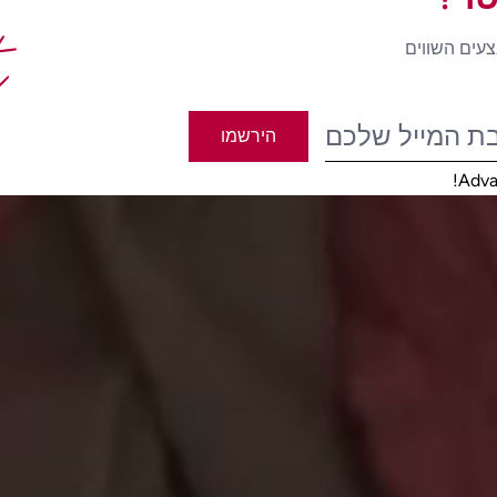
t
צעים השווים
הירשמו