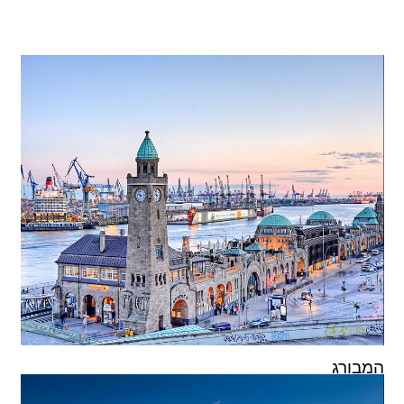
המבורג
€
66
9 מלונות החל מ-