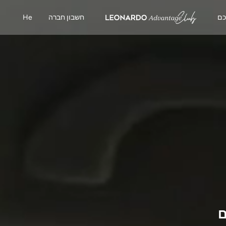
כם
חשבון חברה
He
ם