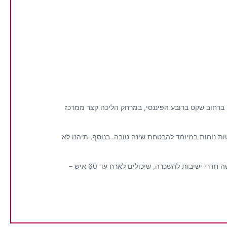
כן ברחוב שקט ברובע הפיננסי, במרחק הליכה קצר ממרכז
וויטות מודרניים ונוחים, שכל אחד מהם מציע את כל השירותים המודרניים הצפויים, כולל מיזוג אוויר, Wi-Fi חינם ומיטות נוחות במיוחד להבטחת שינה טובה. בנוסף, תיהנו לא
אם אתם מבקרים בעיר התוססת הזו לצורכי עסקים, לא רק שמרכז העסקים של בודפשט נמצא ממש לידכם, אלא שמלון ליאונרדו בודפשט מציע גם שלושה חדרי ישיבות להשכרה, שיכולים לארח עד 60 איש –