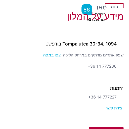
טוב מאד
86
מידע על המלון
מ
4,437
ביקורות
מיקום יוצא מהכלל.
90
Tompa utca 30-34, 1094 בודפשט
שפע אתרים מרתקים במרחק הליכה
צפו במפה
+36 14 777200
הזמנות
+36 14 777227
יצירת קשר