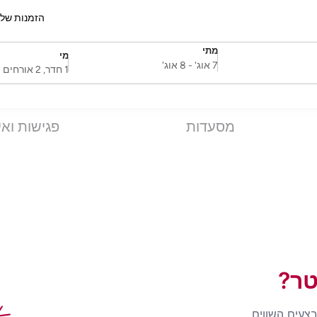
הזמנות של
מתי
מי
SelectDate
Username
7 אוג'
-
8 אוג'
1 חדר, 2 אורחים
מסעדות
פגישות ואי
טר?
בצעים השווים