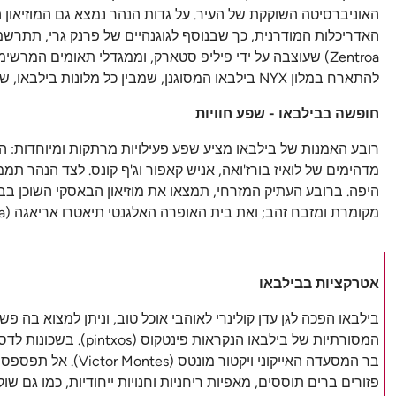
האוניברסיטה השוקקת של העיר. על גדות הנהר נמצא גם המוזיאון 
Zentroa) שעוצבה על ידי פיליפ סטארק, וממגדלי תאומים המרש
להתארח במלון NYX בילבאו המסוגנן, שמבין כל מלונות בילבאו, שוכן באופן מושלם במרכז העיר, וקרוב גם למרכז הכנסים Euskalduna.p>
חופשה בבילבאו - שפע חוויות
מדהימים של לואיז בורז'ואה, אניש קאפור וג'ף קונס. לצד הנהר ת
מקומרת ומזבח זהב; ואת בית האופרה האלגנטי תיאטרו אריאגה (Teatro Arriaga).
אטרקציות בבילבאו
פזורים ברים תוססים, מאפיות ריחניות וחנויות ייחודיות, כמו גם שוק האוכל המק