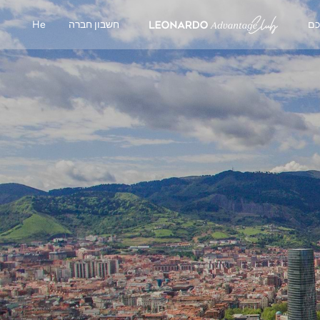
כם
חשבון חברה
He