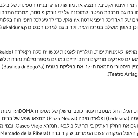
הימי האינטראקטיבי, המציג את מורשת הדיג ובניית הספינות של ביל
ימים של האדריכל היפני ארטה איזוזאקי. כדי להגיע לכל היופי הזה בקלו
ממאו גם פארקים מוריקים ורחבי ידיים כמו גם מספר טיילות נהדרות ל
בילבאו הפכה לגן עדן קולינרי לאוהבי אוכל טוב,
המסורתיות של בילבאו הנקראות פינטקוס (pintxos). בשכונות לדסמה (a
בר המסעדה האייקוני ויקטור מונטס 
ורה עצום הממדים, שוק ריברה ((Mercado de la Ribera.