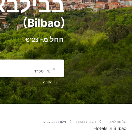
בבילבא
(Bilbao)
החל מ-
€
123
לאן
שם עיר או מלון
קוד הטבה
מלונות לאונרדו
מלונות בספרד
מלונות בבילבאו
Hotels in Bilbao