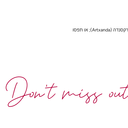
אחרי חוויה אורבנית נפלאה ברחובות התוססים של בילבאו, קחו את הרכבל ההיסטורי וצפו בנופים עוצרי נשימה הנשקפים מפסגת הר ארקסנדה (Artxanda); או תפסו
Don't miss ou