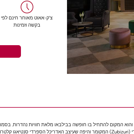
צ'ק-אאוט מאוחר חינם לפי
בקשה וזמינות
קד המרכזי של עיר הבאסקית היפה, הוא נהר נרביון (Nervion), והוא המקום להתחיל בו חופשה בבילבאו מלאת חוו