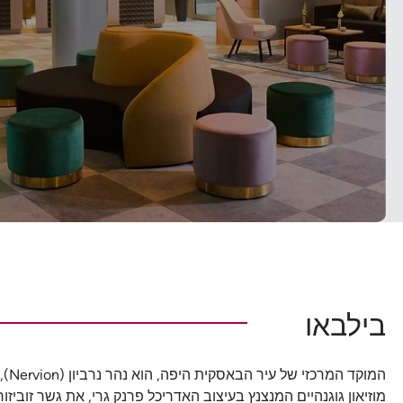
בילבאו
המו