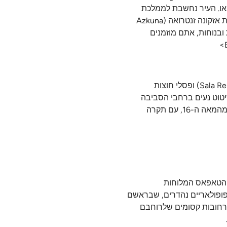
באו. העיר נחשבת לממלכת
האדריכלות המודרנית, כך שבנוסף לגוגנהיים של פרנק גרי, תתרשמו בה גם מרכבת המטרו שתוכננה על ידי נורמן פוסטר, ממרכז התרבות אזקונה זנטרואה (Azkuna
ת ובנוחות, אתם מוזמנים
רובע האמנות של בילבאו מציע שפע פעילויות מרתקות ומיוחדות: המוזיאון לאמנויות יפות, הגלרייה לאמנות עכשווית סלה רקאלדה (Sala Rekalde) ופסלי חוצות
שיטוט נעים ברחבי הסביבה
היפה. ברובע העתיק המזרחי, תמצאו את מוזיאון הבאסקי השוכן בבניין היסטורי מהמאה ה-17; את בזיליקת בגוניה (Basilica di Bego?a) מהמאה ה-16, עם תקרה
 וניתן למצוא בה פשוט הכל, החל ממטבח עטור כוכבי מישלן של מסעדת DOMAועד מנות הטאפאס המלוחות
Ledesm) ופלאזה נויבה (Plaza Neuva) תמצאו שפע של ברים פופולאריים נהדרים, שבראשם
(Victor Montes). אל תפספסו גם את החלק העתיק ביותר של בילבאו, הנקרא Casco Viejo, ובנוי מרחובות קסומים שלרוחבם