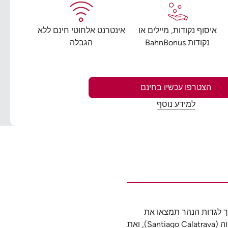
איסוף נקודות, מיילים או
אינטרנט אלחוטי חינם ללא
נקודות BahnBonus
הגבלה
הצטרפו עכשיו בחינם
למידע נוסף
יות נהדרות. בסמוך לגדות הנהר תמצאו את
מוזיאון גוגנהיים המנצנץ בעיצוב האדריכל פרנק גרי, את גשר זוביזורי (Zubizuri) המקומר והיפה שעיצב האדריכל הספרדי סנטיאגו קלטרווה (Santiago Calatrava), ואת