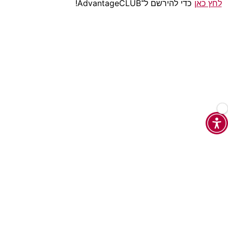
לחץ כאן
כדי להירשם ל־AdvantageCLUB!