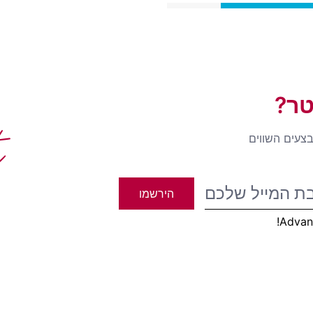
טר?
t
בצעים השווים
הירשמו