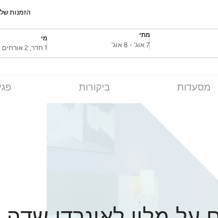
הזמנות של
מתי
מי
SelectDate
Username
7 אוג'
-
8 אוג'
1 חדר, 2 אורחים
מסעדות
ביקורות
פגי
 על מלון לאונרדו שדה