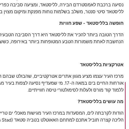
נסיעה ברכבת לאמסטרדם הבירה, לליסטאד, ומציעה סביבה כפרית 
לליסטאד סיטי סנטר, משלב בשלמות נוחות מפנקת ומיקום מצוין בל
חופשה בלליסטאד - שפע חוויות
הנחשבת לאחת משמורות הטבע המטופחות ביותר באירופה, כששניהם 
אטרקציות בלליסטאד
ללמוד קוד מורס ולעלות לסימולטורי טיסה חווייתיים.
מה עושים בלליסטאד?
הודות לקרבתה לים, המסעדות במרכז העיר מגישות מאכלי ים טריים 
הליכה קצרה תוביל אתכם למתחם האאוטלט בטביה סטאד (Batavia Stad), השוכן על שפת האגם, ומציע יותר מ-250 מותגים במחירים מוזלים.