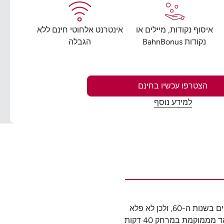
איסוף נקודות, מיילים או
אינטרנט אלחוטי חינם ללא
נקודות BahnBonus
הגבלה
הצטרפו עכשיו בחינם
למידע נוסף
העיר לליסטאד ממוקמת במרכז הולנד, בקו החוף של הים הצפוני שבמחוז פלבולנד (Flevoland). זהו אזור שנבנה על קרקעית של מפרץ הים בשנות ה-60, ולכן לא פלא
שמדובר באחת הערים הצעירות ביותר בהולנד, שההתמקדות העיקרית שלה נסובה סביב מים והסביבה הטבעית המקיפה אותה. לליסטאד מממוקמת במרחק 40 דקות