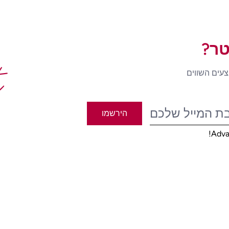
טר?
t
צעים השווים
הירשמו