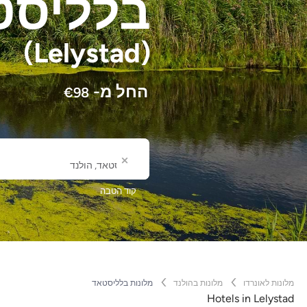
בלליסט
(Lelystad)
החל מ-
€
98
לאן
שם עיר או מלון
קוד הטבה
מלונות לאונרדו
מלונות בהולנד
מלונות בלליסטאד
Hotels in Lelystad