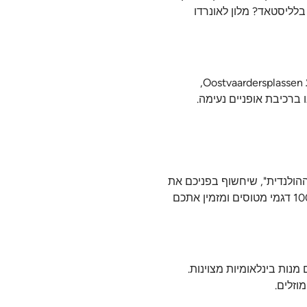
לליסטאד? מלון לאונרדו
הדרך הטובה ביותר להכיר את לליסטאד היא דרך הסביבה הטבעית שלה המוצגת במלוא יופייה בפארק הטבע לליסטאד ובשמורת הטבע Oostvaardersplassen,
ברכיבת אופניים נעימה.
Batavi), של חברת הספנות "הודו המזרחית ההולנדית", שיחשוף בפניכם את
אורחות החיים בים במאה ה-17. מי שמעדיף נסיעה לצפות בעיר מגבוה, יכול לבקר במוזיאון התעופה אביודרום (Aviodrome), המציג כ-100 דגמי מטוסים ומזמין אתכם
נות בינלאומיות מצוינות.