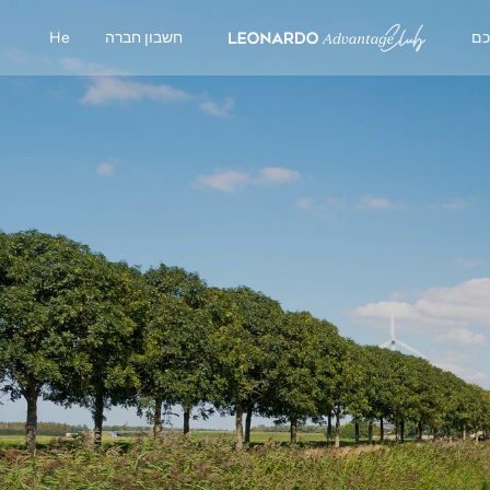
כם
חשבון חברה
He