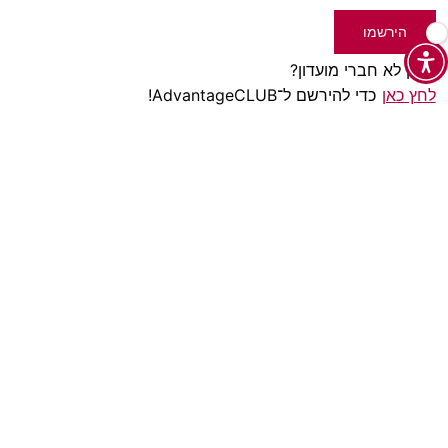
הירשמו
עדיין לא חברי מועדון?
לחץ כאן
כדי להירשם ל־AdvantageCLUB!