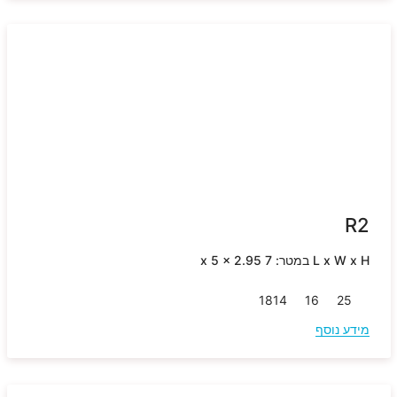
R2
L x W x H במטר: 7 x 5 x 2.95
18
14
16
25
מידע נוסף