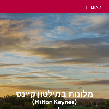
לאונרדו
מלונות
במילטון קיינס
(Milton Keynes)