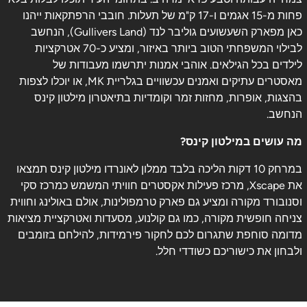
פחות מ-15 אגמים ו-17 ק"מ של תעלות. חובבי הרפתקאות ייהנו
כאן מפארק השעשועים גוליבר לנד (Gullivers Land), הנחשב
לבילוי המשפחתי הטוב ביותר באיזור, ומציע כ-70 אטרקציות
לילדים בכל הגילאים. אוהבי אמנות יתרשמו מעבודות של
מאסטרים עתיקים ואמנים עכשוויים בגלריית MK, או יוכלו לצפות
בהצגות, אופרות, מחזות זמר וקומדיות בתיאטרון מילטון קינס
הנחשב.
מה עושים במילטון קינס?
במרחק 10 דקות הליכה בלבד ממלון לאונרדו מילטון קינס תמצאו
את Xscape, מרכז פעילות אקסטרים חוויתי המשמש כמרכז סקי
וסנובורד מקורה ומציע גם פארק טרמפולינות, אולם באולינג וחווית
צניחה חופשית מקורה, כמו גם קולנוע, מסעדות ואטרקציית מציאות
מדומה סוחפת שתגרום לכם לחקור פירמידות, להילחם בזומבים
ולבחון את כישוריכם כשודדי חלל.