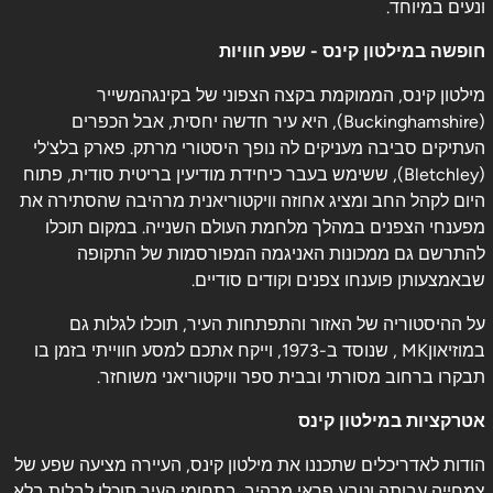
ונעים במיוחד.
חופשה במילטון קינס - שפע חוויות
מילטון קינס, הממוקמת בקצה הצפוני של בקינגהמשייר
(Buckinghamshire), היא עיר חדשה יחסית, אבל הכפרים
העתיקים סביבה מעניקים לה נופך היסטורי מרתק. פארק בלצ'לי
(Bletchley), ששימש בעבר כיחידת מודיעין בריטית סודית, פתוח
היום לקהל החב ומציג אחוזה וויקטוריאנית מרהיבה שהסתירה את
מפענחי הצפנים במהלך מלחמת העולם השנייה. במקום תוכלו
להתרשם גם ממכונות האניגמה המפורסמות של התקופה
שבאמצעותן פוענחו צפנים וקודים סודיים.
על ההיסטוריה של האזור והתפתחות העיר, תוכלו לגלות גם
במוזיאוןMK , שנוסד ב-1973, וייקח אתכם למסע חווייתי בזמן בו
תבקרו ברחוב מסורתי ובבית ספר וויקטוריאני משוחזר.
אטרקציות במילטון קינס
הודות לאדריכלים שתכננו את מילטון קינס, העיירה מציעה שפע של
צמחייה עבותה וטבע פראי מרהיב. בתחומי העיר תוכלו לבלות בלא