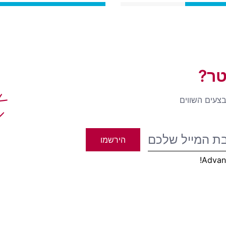
טר?
t
בצעים השווים
הירשמו