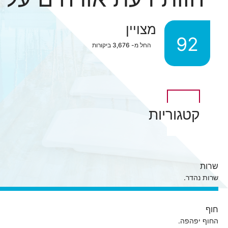
מצויין
92
החל מ-
3,676
ביקורות
קטגוריות
שרות
שרות נהדר.
חוף
החוף יפהפה.