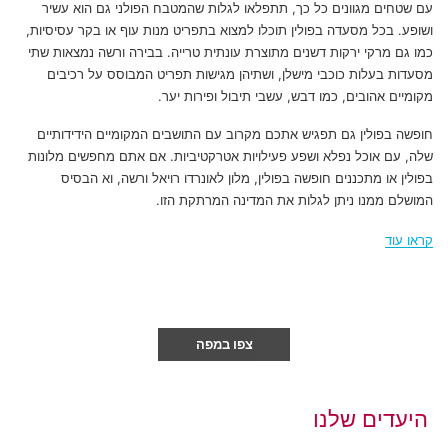
עם שטחים מגוונים כל כך, תתפלאו לגלות שהמטבח הפולני גם הוא עשיר
ושופע. בכל מסעדה בפולין תוכלו למצוא בתפריט מנות עוף או בקר עסיסיות,
כמו גם מרקי ירקות דשנים מתוצרת עונתית טרייה. בבירה ורשה נמצאות שתי
מסעדות בעלות כוכבי מישלן, ושתיהן מגישות תפריט המבוסס על רכיבים
מקומיים אהובים, כמו דבש, עשבי תיבול ופירות יער.
חופשה בפולין גם תפגיש אתכם מקרוב עם התושבים המקומיים הידידותיים
שלה, עם אוכל נפלא ושפע פעילויות אטרקטיביות. אם אתם מחפשים מלונות
בפולין או מתכננים חופשה בפולין, מלון לאונרדו רויאל ורשה, וא הבסיס
המושלם ממנו ניתן לגלות את המדינה המרתקת הזו.
קראו עוד
צפו במפה
היעדים שלנו