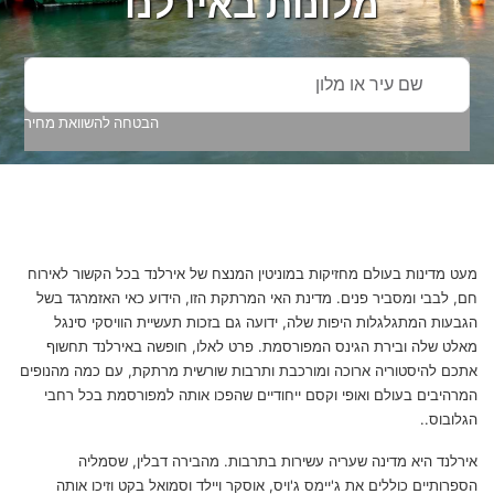
מלונות ב
אירלנד
שם עיר או מלון
הבטחה להשוואת מחיר
מעט מדינות בעולם מחזיקות במוניטין המנצח של אירלנד בכל הקשור לאירוח
חם, לבבי ומסביר פנים. מדינת האי המרתקת הזו, הידוע כאי האזמרגד בשל
הגבעות המתגלגלות היפות שלה, ידועה גם בזכות תעשיית הוויסקי סינגל
מאלט שלה ובירת הגינס המפורסמת. פרט לאלו, חופשה באירלנד תחשוף
אתכם להיסטוריה ארוכה ומורכבת ותרבות שורשית מרתקת, עם כמה מהנופים
המרהיבים בעולם ואופי וקסם ייחודיים שהפכו אותה למפורסמת בכל רחבי
הגלובוס..
אירלנד היא מדינה שעריה עשירות בתרבות. מהבירה דבלין, שסמליה
הספרותיים כוללים את ג'יימס ג'ויס, אוסקר ויילד וסמואל בקט וזיכו אותה