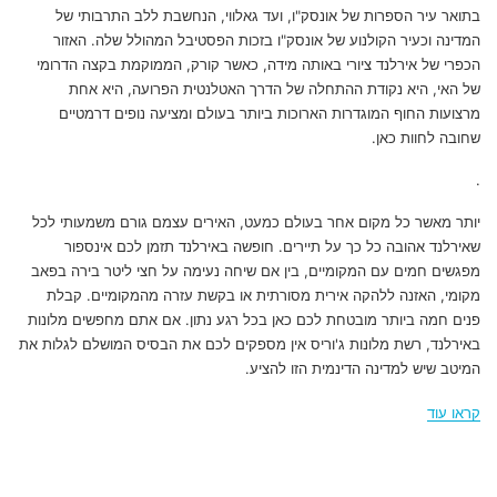
בתואר עיר הספרות של אונסק"ו, ועד גאלווי, הנחשבת ללב התרבותי של
המדינה וכעיר הקולנוע של אונסק"ו בזכות הפסטיבל המהולל שלה. האזור
הכפרי של אירלנד ציורי באותה מידה, כאשר קורק, הממוקמת בקצה הדרומי
של האי, היא נקודת ההתחלה של הדרך האטלנטית הפרועה, היא אחת
מרצועות החוף המוגדרות הארוכות ביותר בעולם ומציעה נופים דרמטיים
שחובה לחוות כאן.
.
יותר מאשר כל מקום אחר בעולם כמעט, האירים עצמם גורם משמעותי לכל
שאירלנד אהובה כל כך על תיירים. חופשה באירלנד תזמן לכם אינספור
מפגשים חמים עם המקומיים, בין אם שיחה נעימה על חצי ליטר בירה בפאב
מקומי, האזנה ללהקה אירית מסורתית או בקשת עזרה מהמקומיים. קבלת
פנים חמה ביותר מובטחת לכם כאן בכל רגע נתון. אם אתם מחפשים מלונות
באירלנד, רשת מלונות ג'וריס אין מספקים לכם את הבסיס המושלם לגלות את
המיטב שיש למדינה הדינמית הזו להציע.
קראו עוד