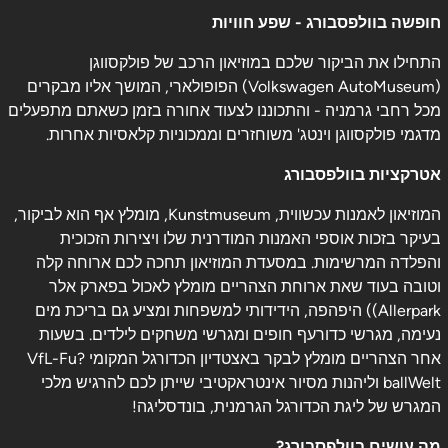
חופשה בוולפסבורג - שפע חוויות
התחילו את הביקור שלכם במוזיאון הרכב של פולקסווגן
(Volkswagen AutoMuseum) הפופולארי, המושך אליו מבקרים
מכל רחבי גרמניה - והתכוננו לצעוד אחורה בזמן כשאתם מתפעלים
מדגמי פולקסווגן וינטג' משוחזרים וממכוניות קלאסיות אחרות.
אטרקציות בוולפסבורג
המוזיאון לאמנות עכשווית, Kunstmuseum, מומלץ אף הוא לביקור,
בעיקר בזכות אוספי האמנות המודרנית שלו ויצירות הזכוכית
והפלדה המרשימות. במסעדת המוזיאון תחכה לכם ארוחה קלה
וטובה בעוד שאת ארוחת הצהריים מומלץ לאכול בפארק אלר
Allerpark)) היפהפה, הידידותי למשפחות ומציע גם בריכת מים
נעימה, מגרשי כדורעף חופים ומגרשי משחקים לילדים. בשעות
אחר הצהריים מומלץ לבקר באצטדיון הכדורגל המקומי VfL-Fu?
ballWelt וליהנות מסיור אינטראקטיבי שייתן לכם להרגיש מלכי
המגרש של ליגת הכדורגל הגרמנית, בונדסליגה!
מה עושים בוולפסבורג?