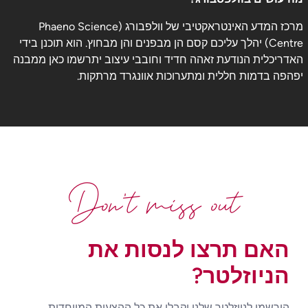
מרכז המדע האינטראקטיבי של וולפבורג (Phaeno Science
Centre) יהלך עליכם קסם הן מבפנים והן מבחוץ. הוא תוכנן בידי
האדריכלית הנודעת זאהה חדיד וחובבי עיצוב יתרשמו כאן ממבנה
יפהפה בדמות חללית ומתערוכות אוונגרד מרתקות.
Don't miss out
האם תרצו לנסות את
הניוזלטר?
הירשמו לניוזלטר שלנו וקבלו את כל ההצעות המיוחדות