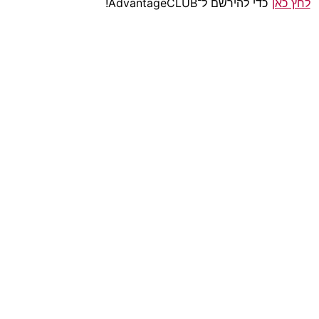
לחץ כאן
כדי להירשם ל־AdvantageCLUB!