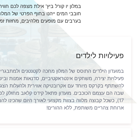
במלון יו קורל ביץ' אילת מצפה לכם חווית
חובבי המים ייהנו בחוף הפרטי של המלון
בערבים עם מופעים מלהיבים, מחזות זמר, אקרובטיקה ומסיבות DJ קצביות. לילדים מחכה 
פעילויות לילדים
במועדון הילדים התוסס של המלון מחכה לקטנטנים ולמתבגרי
פעילויות יצירה, משחקים אינטראקטיביים, סדנאות אמנות ובישו
להשתתף בקרקס מיוחד עם אקרובטיקה אווירית ולהעלות הצגה
17), כשכל קבוצה מלווה בצוות מקצועי לאורך היום שהכינו להם
ארוחת צהריים משותפת, ללא ההורים!