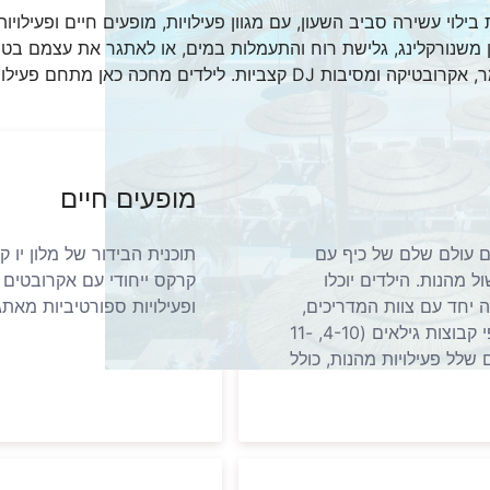
 בילוי עשירה סביב השעון, עם מגוון פעילויות, מופעים חיים ופעילויו
 משנורקלינג, גלישת רוח והתעמלות במים, או לאתגר את עצמם בטרפ
כאן מתחם פעילות מהנה מיוחד המותאם לכל הגילאים.
מופעים חיים
ם עולם שלם של כיף עם
תוכנית הבידור של מלון יו
ל מהנות. הילדים יוכלו
קרקס ייחודי עם אקרובטים ו
 יחד עם צוות המדריכים,
ופעילויות ספורטיביות מאת
שבה הם עצמם הכוכבים. מועדון פתאל קידס קלאב מחולק לפי קבוצות גילאים (4-10, 11-
 שלל פעילויות מהנות, כולל