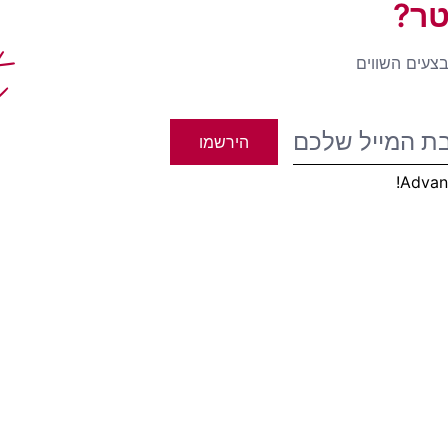
טר?
t
בצעים השווים
הירשמו