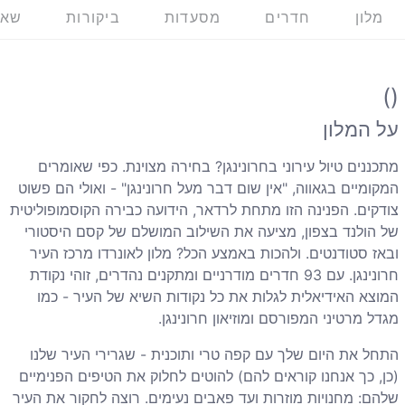
מלון
חדרים
מסעדות
ביקורות
שאל
()
על המלון
מתכננים טיול עירוני בחרונינגן? בחירה מצוינת. כפי שאומרים
המקומיים בגאווה, "אין שום דבר מעל חרונינגן" - ואולי הם פשוט
צודקים. הפנינה הזו מתחת לרדאר, הידועה כבירה הקוסמופוליטית
של הולנד בצפון, מציעה את השילוב המושלם של קסם היסטורי
ובאז סטודנטים. ולהכות באמצע הכל? מלון לאונרדו מרכז העיר
חרונינגן. עם 93 חדרים מודרניים ומתקנים נהדרים, זוהי נקודת
המוצא האידיאלית לגלות את כל נקודות השיא של העיר - כמו
מגדל מרטיני המפורסם ומוזיאון חרונינגן.
התחל את היום שלך עם קפה טרי ותוכנית - שגרירי העיר שלנו
(כן, כך אנחנו קוראים להם) להוטים לחלוק את הטיפים הפנימיים
שלהם: מחנויות מוזרות ועד פאבים נעימים. רוצה לחקור את העיר