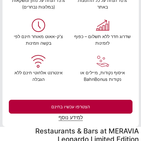
10% הנחה על כל ההזמנות
15% הנחה על מזון ומשקאות
באתר
(במלונות נבחרים)
שדרוג חדר ללא תשלום – כפוף
צ'ק-אאוט מאוחר חינם לפי
לזמינות
בקשה וזמינות
איסוף נקודות, מיילים או
אינטרנט אלחוטי חינם ללא
נקודות BahnBonus
הגבלה
הצטרפו עכשיו בחינם
למידע נוסף
Restaurants & Bars at MERAVIA
Leonardo Limited Edition