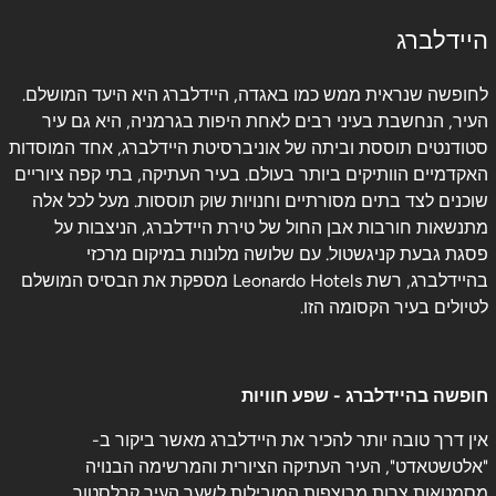
היידלברג
לחופשה שנראית ממש כמו באגדה, היידלברג היא היעד המושלם.
העיר, הנחשבת בעיני רבים לאחת היפות בגרמניה, היא גם עיר
סטודנטים תוססת וביתה של אוניברסיטת היידלברג, אחד המוסדות
האקדמיים הוותיקים ביותר בעולם. בעיר העתיקה, בתי קפה ציוריים
שוכנים לצד בתים מסורתיים וחנויות שוק תוססות. מעל לכל אלה
מתנשאות חורבות אבן החול של טירת היידלברג, הניצבות על
פסגת גבעת קניגשטול. עם שלושה מלונות במיקום מרכזי
בהיידלברג, רשת Leonardo Hotels מספקת את הבסיס המושלם
לטיולים בעיר הקסומה הזו.
חופשה בהיידלברג - שפע חוויות
אין דרך טובה יותר להכיר את היידלברג מאשר ביקור ב-
"אלטשטאדט", העיר העתיקה הציורית והמרשימה הבנויה
מסמטאות צרות מרוצפות המובילות לשער העיר קרלסטור