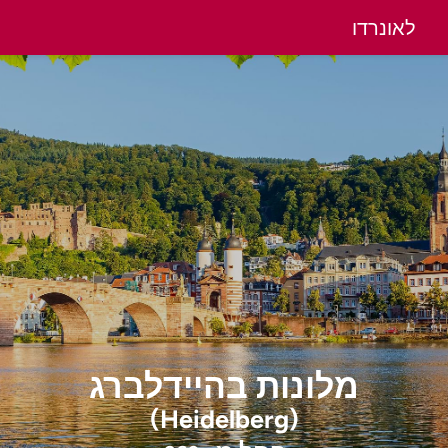
לאונרדו
מלונות
בהיידלברג
(Heidelberg)