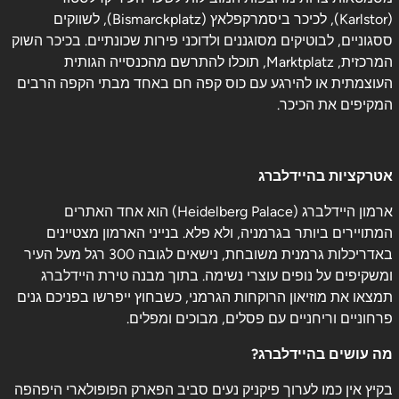
(Karlstor), לכיכר ביסמרקפלאץ (Bismarckplatz), לשווקים
ססגוניים, לבוטיקים מסוגננים ולדוכני פירות שכונתיים. בכיכר השוק
המרכזית, Marktplatz, תוכלו להתרשם מהכנסייה הגותית
העוצמתית או להירגע עם כוס קפה חם באחד מבתי הקפה הרבים
המקיפים את הכיכר.
אטרקציות בהיידלברג
ארמון היידלברג (Heidelberg Palace) הוא אחד האתרים
המתויירים ביותר בגרמניה, ולא פלא. בנייני הארמון מצטיינים
באדריכלות גרמנית משובחת, נישאים לגובה 300 רגל מעל העיר
ומשקיפים על נופים עוצרי נשימה. בתוך מבנה טירת היידלברג
תמצאו את מוזיאון הרוקחות הגרמני, כשבחוץ ייפרשו בפניכם גנים
פרחוניים וריחניים עם פסלים, מבוכים ומפלים.
מה עושים בהיידלברג?
בקיץ אין כמו לערוך פיקניק נעים סביב הפארק הפופולארי היפהפה