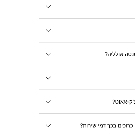
נטה אולליה?
צ'ק-אאוט?
כרוכים בכך דמי שירות?