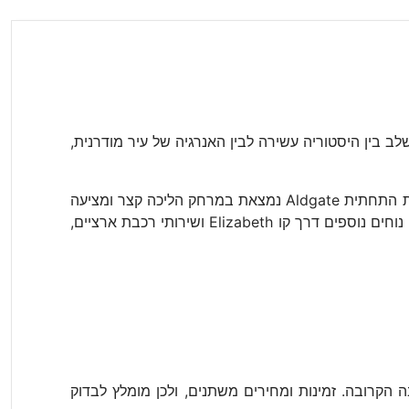
Aldg בלב הסיטי ההיסטורי של לונדון. האזור משלב בין היסטוריה עשירה לבין האנרגיה של עיר מודרנית,
המלון מחובר היטב לרשת התחבורה של העיר, ומהווה נקודת מוצא נוחה הן לנסיעות עסקים והן לטיולים בעיר. תחנת הרכבת התחתית Aldgate נמצאת במרחק הליכה קצר ומציעה
גישה לקווים מרכזיים, המאפשרים להגיע בקלות לאזורים שונים בלונדון. תחנת Liverpool Street הסמוכה מספקת חיבורים נוחים נוספים דרך קו Elizabeth ושירותי רכבת ארציים,
ה הקרובה. זמינות ומחירים משתנים, ולכן מומלץ לבדוק