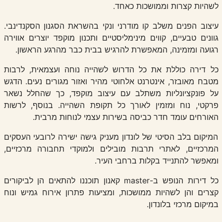
לשהיות קצרות וממושכות כאחד.
עיצוב הפנים משלב קו מודרני ונקי בהשראת הסגנון הסקנדינבי.
גוונים טבעיים, קווים מינימליסטיים ותכנון מוקפד יוצרים אווירה
רגועה ומזמינה, המאפשרת להרגיש בבית כבר מהרגע הראשון.
כל דירה כוללת את כל הדרוש לשהייה נוחה ועצמאית, לרבות
מטבח מאובזר, אינטרנט אלחוטי מהיר ואזור מגורים נעים. הדגש
על פונקציונליות משתלב עם עיצוב מוקפד, כך שהחלל נשאר
פרקטי, נוח ומזמין לאורך כל תקופת השהייה. בנוסף, לרשות
האורחים עומד חדר כביסה בשירות עצמי לנוחות מרבית.
המיקום בלב הסיטי של לונדון מעניק גישה ישירה לרובעי העסקים
המרכזיים, לאתרי תרבות מובילים ולמוקדי תחבורה מרכזיים,
ומאפשר להתנייד בקלות ברחבי העיר.
כל דירות הנופש ב-master קאנון תוכננו להתאים הן לביקורים
קצרים והן לשהיות ממושכות, ומציעות פתרון אירוח גמיש ונוח
במיקום מרכזי בלונדון.