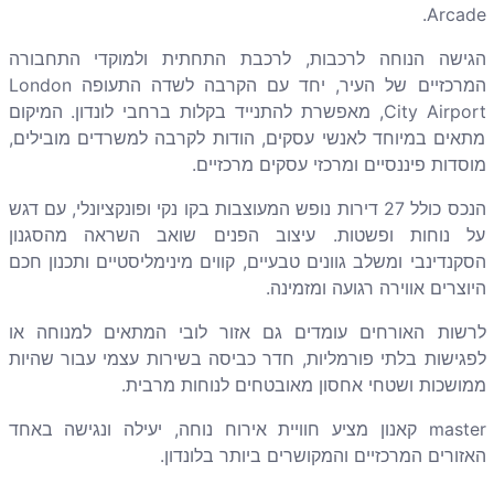
Arcade.
הגישה הנוחה לרכבות, לרכבת התחתית ולמוקדי התחבורה
המרכזיים של העיר, יחד עם הקרבה לשדה התעופה London
City Airport, מאפשרת להתנייד בקלות ברחבי לונדון. המיקום
מתאים במיוחד לאנשי עסקים, הודות לקרבה למשרדים מובילים,
מוסדות פיננסיים ומרכזי עסקים מרכזיים.
הנכס כולל 27 דירות נופש המעוצבות בקו נקי ופונקציונלי, עם דגש
על נוחות ופשטות. עיצוב הפנים שואב השראה מהסגנון
הסקנדינבי ומשלב גוונים טבעיים, קווים מינימליסטיים ותכנון חכם
היוצרים אווירה רגועה ומזמינה.
לרשות האורחים עומדים גם אזור לובי המתאים למנוחה או
לפגישות בלתי פורמליות, חדר כביסה בשירות עצמי עבור שהיות
ממושכות ושטחי אחסון מאובטחים לנוחות מרבית.
master קאנון מציע חוויית אירוח נוחה, יעילה ונגישה באחד
האזורים המרכזיים והמקושרים ביותר בלונדון.