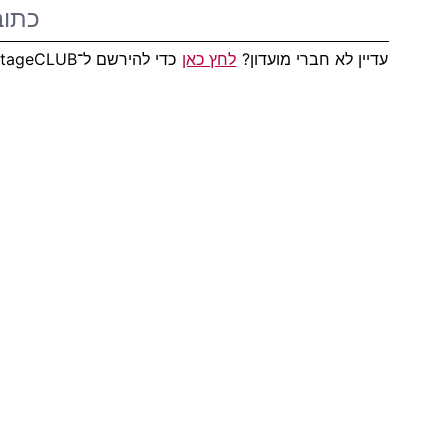
עדיין לא חברי מועדון?
לחץ כאן
כדי להירשם ל־AdvantageCLUB!