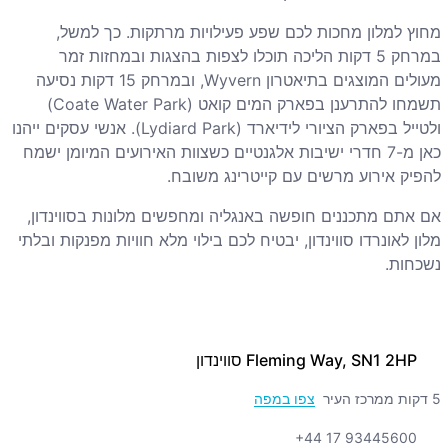
מחוץ למלון מחכות לכם שפע פעילויות מרתקות. כך למשל,
במרחק 5 דקות הליכה תוכלו לצפות בהצגות ובמחזות זמר
מעולים המוצגים בתיאטרון
Wyvern
, ובמרחק 15 דקות נסיעה
תשמחו להתרענן בפארק המים קואט (
Coate Water Park
)
ולטייל בפארק הציורי לידיארד (
Lydiard Park
). אנשי עסקים ייהנו
כאן מ-7 חדרי ישיבות אלגנטיים כשצוות האירועים המיומן ישמח
להפיק אירוע מרשים עם קייטרינג משובח.
אם אתם מתכננים חופשה באנגליה ומחפשים מלונות בסווינדון,
מלון לאונרדו סווינדון, יבטיח לכם בילוי מלא חוויות מפנקות ובלתי
נשכחות.
Fleming Way, SN1 2HP סווינדון
5 דקות ממרכז העיר
צפו במפה
+44 17 93445600