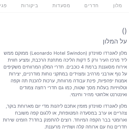
מלון
חדרים
מסעדות
ביקורות
פגי
()
על המלון
מלון לאונרדו סווינדון (
Leonardo Hotel Swindon
) ממוקם ממש
ליד מרכז העיר ורק 5 דקות הליכה מתחנת הרכבת, ומציע חווית
אירוח מסוגננת ברמת 4 כוכבים. חדרי המלון המרווחים משקיפים
על נוף אורבני מרהיב ומצוידים במתקני נוחות מודרניים, יצירות
אמנות יפהפיות, פינת עבודה מרווחת, ערכות להכנת תה וקפה
וטלוויזיות בעלות מסך שטוח, כמו גם חדרי רחצה צמודים
ואינטרנט אלחוטי מהיר וחינמי.
מלון לאונרדו סווינדון מזמין אתכם ליהנות מדי יום מארוחת בוקר,
צהריים או ערב במסעדה המטופחת, או ללגום קפה משובח
וארומטי בבר הקפה המיוחד. רוצים להתפנק בחדר? הזמינו שירות
חדרים נוח עם ארוחה קלה ושתייה מרעננת.