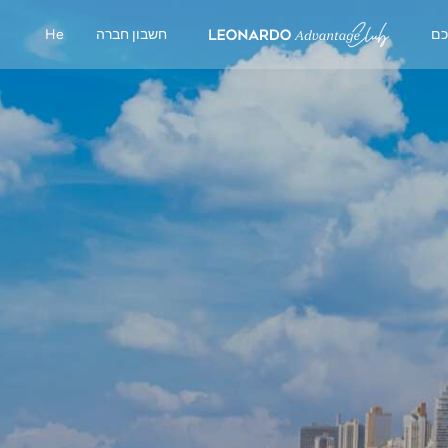
כם
חשבון חברה
He