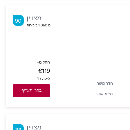
מצויין
90
מ
1,060
ביקורות
החל מ-
€
119
לילה
/
1
חדר כושר
בחרו תעריף
מיזוג אוויר
מצויין