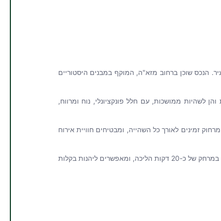
ן המרכזיים של העיר. הנכס שוכן ברחוב מזא"ה, המוקף במבנים היסטוריים
 לשהיות קצרות והן לשהיות ממושכות, עם חלל פונקציונלי, נוח ומרווח,
חוק זמינים לאורך כל השהייה, ומבטיחים חוויית אירוח
מהנכס תוכלו להגיע בקלות לשדרות רוטשילד, הידועות בבתי הקפה, המסעדות, חיי הלילה והמרחבים הירוקים שבהן. גם שוק הכרמל וחוף אביב נמצאים במרחק של כ-20 דקות הליכה, ומאפשרים ליהנות בקלות