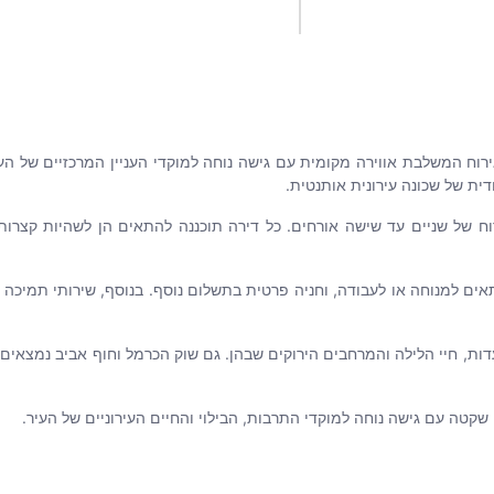
ז תל אביב, master מזא"ה מציע חוויית אירוח המשלבת אווירה מקומית עם גישה נוחה למוקדי העניי
ית של שכונה עירונית אותנטית.
גודל של 42 עד 60 מ"ר, המתאימות לאירוח של שניים עד שישה אורחים. כל דירה תוכננה להתאים הן
ים למנוחה או לעבודה, וחניה פרטית בתשלום נוסף. בנוסף, שירותי תמיכה מר