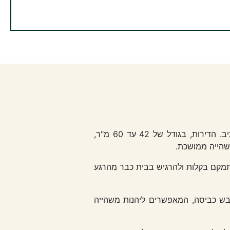
ב-master מזא"ה תמצאו 54 דירות אירוח שתוכננו להעניק חוויית שהייה נוחה ופונקציונלית במרכז תל אביב. הדירות, בגודל של 42 עד 60 מ"ר,
שהייה ממושכת.
התמקם בקלות ולהרגיש בבית כבר מהרגע
ייבש כביסה, המאפשרים ליהנות משהייה