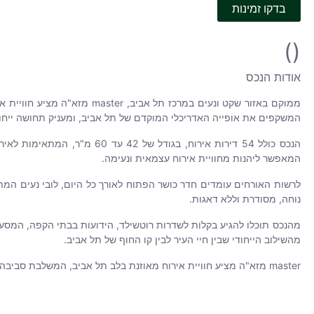
בדקו זמינות
()
אודות הנכס
ממוקם באזור שקט ונעים במרכ
המשקפים את אופייה האדריכלי המוקדם של תל אביב, ומעניק תחושה ייחוד
הנכס כולל 54 דירות אירוח, ב
המאפשר ליהנות מחוויית אירוח עצמאית ונעימה.
לרשות האורחים עומדים חדר כושר הפתוח לאורך כל היום, לובי נעים המתא
נוחה, מסודרת וללא דאגות.
מהשילוב הייחודי שבין חיי העיר לבין קו החוף של תל אביב.
master מזא"ה מציע חוויית אירוח מאוזנת בלב תל אביב, המשלבת סביבה שקטה עם גישה נוחה למוקדי התרבות, הבילוי והחיים העירוניים של העיר.