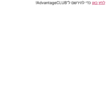
לחץ כאן
כדי להירשם ל־AdvantageCLUB!