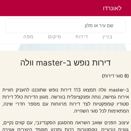
לאונרדו
שם עיר או מלון
בניין
דירות
מיקום
מפה
דירות נופש ב-master וולה
(8 סוגי דירות)
ב-master וולה תמצאו 113 דירות נופש שתוכננו להעניק חוויית
אירוח גמישה, נוחה ופונקציונלית בוורשה. מגוון הדירות כולל דירות
סטודיו קומפקטיות לצד דירות מרווחות עם מספר חדרי שינה,
המתאימות לכל סוגי השהייה.
עיצוב הפנים שואב השראה מהסגנון הסקנדינבי, עם קווים נקיים,
גוונים טבעיים, טקסטורות רכות ותכנון מוקפד היוצרים אווירה