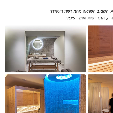
היכנסו לעולם של שלווה, שעוצב בקפידה כדי לעורר את חושכם ולהשיב את האיזון הפנימי שלכם. ספא Aegeo, השואב השראה מהמורשת העשירה
ורה, התחדשות ואושר עילאי.