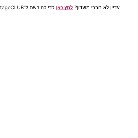
עדיין לא חברי מועדון?
לחץ כאן
כדי להירשם ל־AdvantageCLUB!