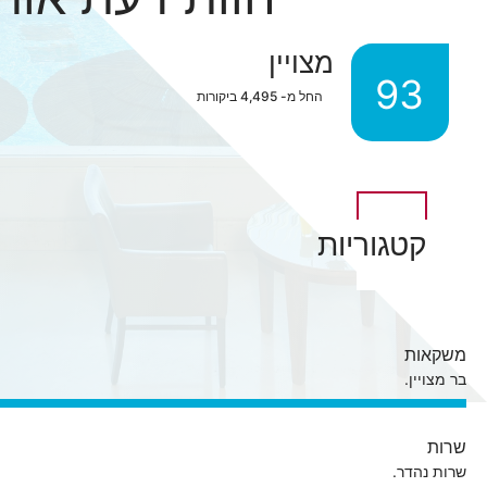
מצויין
93
החל מ-
4,495
ביקורות
קטגוריות
משקאות
בר מצויין.
שרות
שרות נהדר.