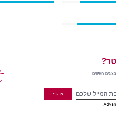
טר?
t
בצעים השווים
הירשמו