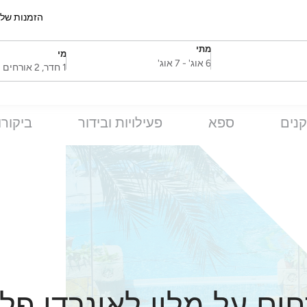
הזמנות של
מתי
מי
SelectDate
Username
6 אוג'
-
7 אוג'
1 חדר, 2 אורחים
נים
ספא
פעילויות ובידור
ביקורו
חים על מלון לאונרדו פל